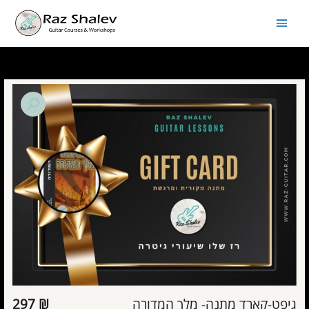
ילוג
תפריט
תוכן
ראשי
כמות
של
גיפט-קארד
מתנה-
מלך
המדורה
גיפט-קארד מתנה- מלך המדורה
₪
297